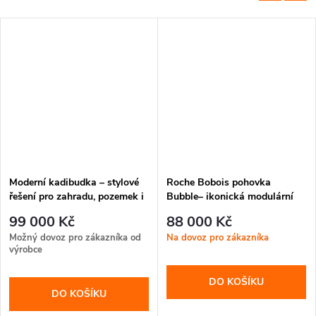
Moderní kadibudka – stylové
Roche Bobois pohovka
řešení pro zahradu, pozemek i
Bubble– ikonická modulární
rekreační areál
pohovka pro moderní interiéry
99 000 Kč
88 000 Kč
Možný dovoz pro zákazníka od
Na dovoz pro zákazníka
výrobce
DO KOŠÍKU
DO KOŠÍKU