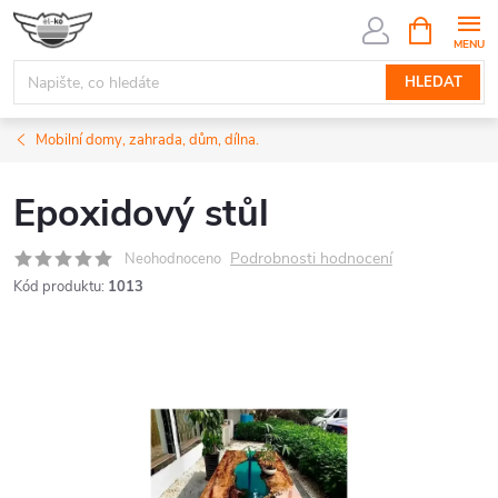
Přejít
NÁKUPNÍ
KOŠÍK
na
obsah
HLEDAT
Mobilní domy, zahrada, dům, dílna.
Epoxidový stůl
Podrobnosti hodnocení
Neohodnoceno
Kód produktu:
1013