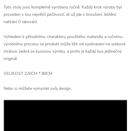
Tyto stoly jsou kompletně vyrobeny ručně. Každý krok výroby byl
proveden s tou největší pečlivostí, ať už jde o broušení, leštění,
natírání či lakování.
Vzhledem k přírodnímu charakteru použitého materiálu a ručnímu
výrobnímu procesu se produkt může lišit od vyobrazení na webové
stránce. Jedná se kusovou výrobu, a proto je každý kus jedinečný
originál.
VELIKOST 220CM * 80CM
Nebo si můžete vymyslet svůj design.