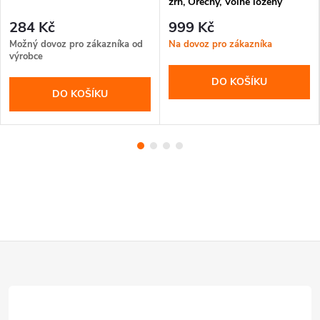
zrn, Ořechy, Volně ložený
dávkovač potravin, Dávkovač
284 Kč
999 Kč
suchých potravin, Dávkovač
Možný dovoz pro zákazníka od
Na dovoz pro zákazníka
cereálií, Gravitační koše pro
výrobce
obchody,
DO KOŠÍKU
DO KOŠÍKU
Z
á