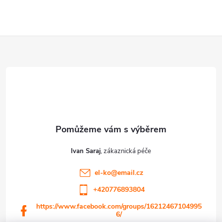
Z
á
p
a
t
Ivan Saraj
í
el-ko
@
email.cz
+420776893804
https://www.facebook.com/groups/16212467104995
6/