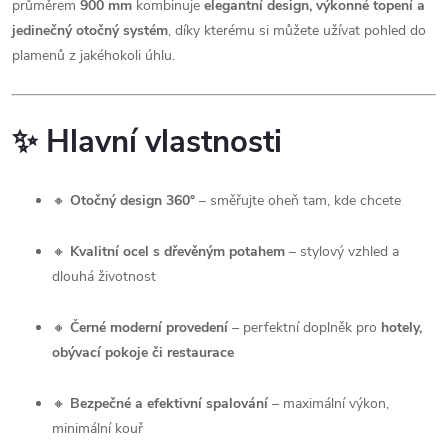
průměrem
900 mm
kombinuje
elegantní design, výkonné topení a
jedinečný otočný systém
, díky kterému si můžete užívat pohled do
plamenů z jakéhokoli úhlu.
✨
Hlavní vlastnosti
🔸
Otočný design 360°
– směřujte oheň tam, kde chcete
🔸
Kvalitní ocel s dřevěným potahem
– stylový vzhled a
dlouhá životnost
🔸
Černé moderní provedení
– perfektní doplněk pro
hotely,
obývací pokoje či restaurace
🔸
Bezpečné a efektivní spalování
– maximální výkon,
minimální kouř