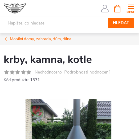
Přejít
NÁKUPNÍ
KOŠÍK
na
obsah
HLEDAT
Mobilní domy, zahrada, dům, dílna.
krby, kamna, kotle
Podrobnosti hodnocení
Neohodnoceno
Kód produktu:
1371