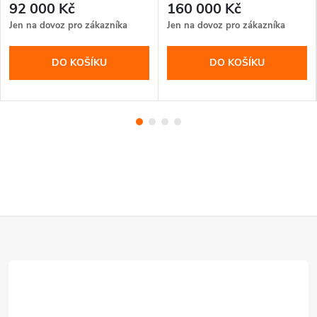
92 000 Kč
160 000 Kč
na dálkové ovládání
Jen na dovoz pro zákazníka
Jen na dovoz pro zákazníka
DO KOŠÍKU
DO KOŠÍKU
Z
á
p