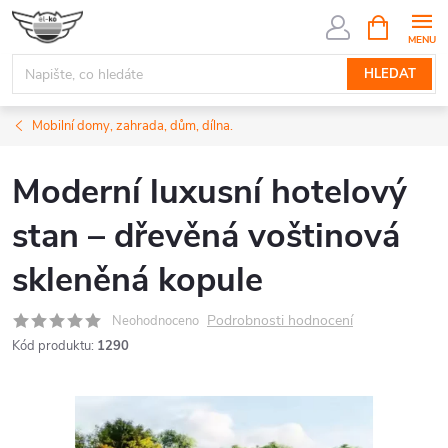
Přejít
NÁKUPNÍ
KOŠÍK
na
obsah
HLEDAT
Mobilní domy, zahrada, dům, dílna.
Moderní luxusní hotelový
stan – dřevěná voštinová
skleněná kopule
Podrobnosti hodnocení
Neohodnoceno
Kód produktu:
1290