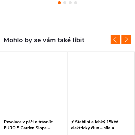
Revoluce v péči o trávník:
⚡ Stabilní a lehký 15kW
EURO 5 Garden Slope –
elektrický člun – síla a
Samohybná robotická sekačka
svoboda na vodě!