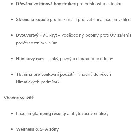
Dřevěná voštinová konstrukce
pro odolnost a estetiku
Skleněná kopule
pro maximální prosvětlení a luxusní vzhled
Dvouvrstvý PVC kryt
– voděodolný, odolný proti UV záření i
povětrnostním vlivům
Hliníkový rám
– lehký, pevný a dlouhodobě odolný
Tkanina pro venkovní použití
– vhodná do všech
klimatických podmínek
Vhodné využití:
Luxusní
glamping resorty
a ubytovací komplexy
Wellness & SPA zóny