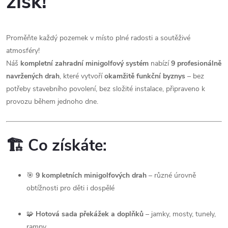
zisk!
Proměňte každý pozemek v místo plné radosti a soutěživé
atmosféry!
Náš
kompletní zahradní minigolfový systém
nabízí
9 profesionálně
navržených drah
, které vytvoří
okamžitě funkční byznys
– bez
potřeby stavebního povolení, bez složité instalace, připraveno k
provozu během jednoho dne.
🏗️
Co získáte:
🎯
9 kompletních minigolfových drah
– různé úrovně
obtížnosti pro děti i dospělé
🧩
Hotová sada překážek a doplňků
– jamky, mosty, tunely,
rampy