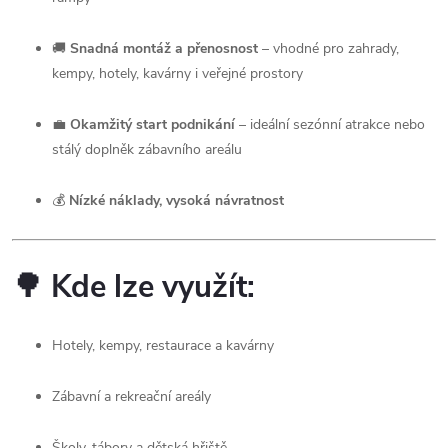
🚚
Snadná montáž a přenosnost
– vhodné pro zahrady,
kempy, hotely, kavárny i veřejné prostory
💼
Okamžitý start podnikání
– ideální sezónní atrakce nebo
stálý doplněk zábavního areálu
💰
Nízké náklady, vysoká návratnost
🌳
Kde lze využít:
Hotely, kempy, restaurace a kavárny
Zábavní a rekreační areály
Školy, tábory a dětská hřiště