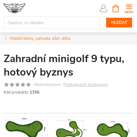
Přejít
NÁKUPNÍ
KOŠÍK
na
obsah
HLEDAT
Mobilní domy, zahrada, dům, dílna.
Zahradní minigolf 9 typu,
hotový byznys
Podrobnosti hodnocení
Neohodnoceno
Kód produktu:
1356