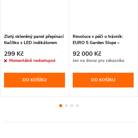
Zlatý skleněný panel přepínací
Revoluce v péči o trávník:
tlačítko s LED indikátorem
EURO 5 Garden Slope –
Samohybná robotická sekačka
299 Kč
92 000 Kč
na dálkové ovládání
Momentálně nedostupné
Jen na dovoz pro zákazníka
DO KOŠÍKU
DO KOŠÍKU