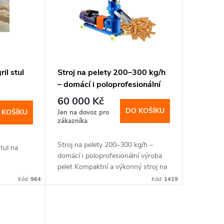
il stul
Stroj na pelety 200–300 kg/h
– domácí i poloprofesionální
výroba pelet Kompaktní a
60 000 Kč
výkonný stroj na výrobu pelet
DO KOŠÍKU
 KOŠÍKU
Jen na dovoz pro
s plochou matricí je ideálním
zákazníka
řešením pro domácí výrobce,
farmáře, malé dílny i menší
Stroj na pelety 200–300 kg/h –
tul na
provozy, kteří chtějí vyrábět
domácí i poloprofesionální výroba
pelet Kompaktní a výkonný stroj na
vlastní pelety z bio
výrobu pelet s plochou matricí je
Kód:
964
Kód:
1419
ideálním řešením pro domácí
výrobce,...