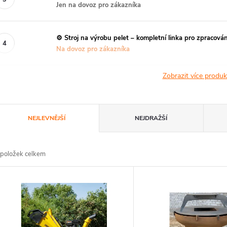
Jen na dovoz pro zákazníka
⚙️ Stroj na výrobu pelet – kompletní linka pro zpracová
Na dovoz pro zákazníka
Zobrazit více produ
Ř
NEJLEVNĚJŠÍ
NEJDRAŽŠÍ
a
položek celkem
z
V
e
ý
n