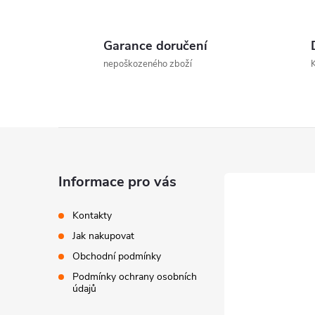
Garance doručení
l
nepoškozeného zboží
Z
á
Informace pro vás
í
p
Kontakty
Jak nakupovat
a
Obchodní podmínky
r
t
Podmínky ochrany osobních
údajů