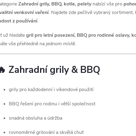
ategorie
Zahradní grily, BBQ, kotle, pelety
nabízí vše pro
pohod
valitní venkovní vaření
. Najdete zde pečlivě vybraný sortiment, 
adost z používání
.
ť už hledáte
gril pro letní posezení, BBQ pro rodinné oslavy, 
áte vše přehledně na jednom místě.
🔥 Zahradní grily & BBQ
grily pro každodenní i víkendové použití
BBQ řešení pro rodinu i větší společnost
snadná obsluha a údržba
rovnoměrné grilování a skvělá chuť