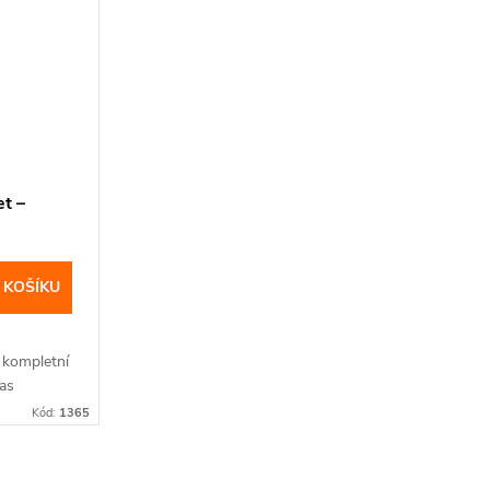
et –
 KOŠÍKU
– kompletní
mas
Kód:
1365