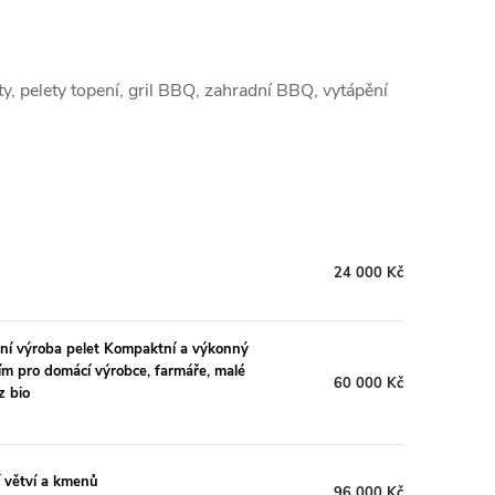
ety, pelety topení, gril BBQ, zahradní BBQ, vytápění
24 000 Kč
ální výroba pelet Kompaktní a výkonný
ním pro domácí výrobce, farmáře, malé
60 000 Kč
z bio
í větví a kmenů
96 000 Kč