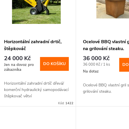
p
p
s
r
p
Horizontální zahradní drtič,
Ocelové BBQ vlastní gr
o
štěpkováč
na grilování steaku.
r
24 000 Kč
36 000 Kč
d
DO KOŠÍKU
Měrná
36 000 Kč / 1 ks
DO
Jen na dovoz pro
o
zákazníka
cena:
Na dotaz
u
d
Horizontální zahradní drtíč dřevá/
Ocelové BBQ vlastní gril s
komerční hydraulický samopodávací
k
grilování steaku.
štěpkovač větví
u
Kód:
1422
t
k
ů