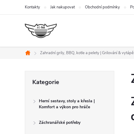
Přejít
Kontakty
Jak nakupovat
Obchodní podmínky
Po
na
obsah
Zahradní grily, BBQ, kotle a pelety | Grilování & vytápě
Domů
P
Přeskočit
Kategorie
kategorie
o
Herní sestavy, stoly a křesla |
s
Komfort a výkon pro hráče
t
Záchranářské potřeby