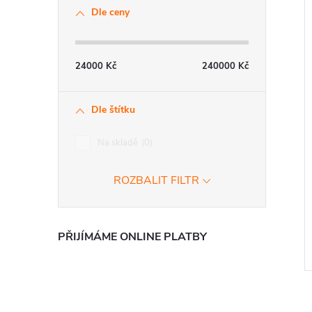
Dle ceny
24000
Kč
240000
Kč
Dle štítku
Na skladě
0
ROZBALIT FILTR
PŘIJÍMÁME ONLINE PLATBY