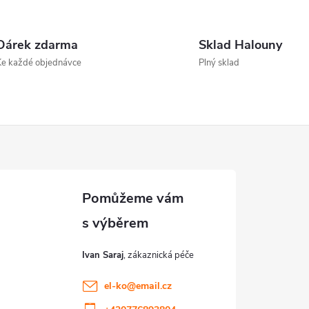
O
v
Dárek zdarma
Sklad Halouny
Ke každé objednávce
Plný sklad
á
d
a
c
p
Ivan Saraj
v
el-ko
@
email.cz