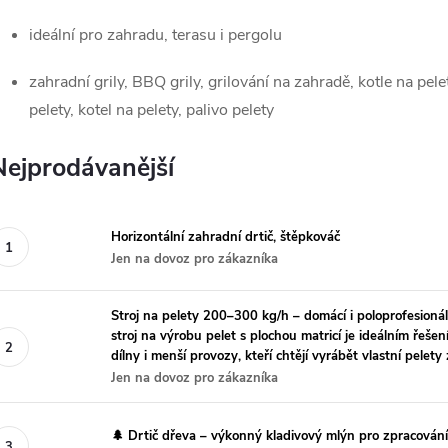
ideální pro zahradu, terasu i pergolu
zahradní grily, BBQ grily, grilování na zahradě, kotle na pel
pelety, kotel na pelety, palivo pelety
Nejprodávanější
Horizontální zahradní drtič, štěpkováč
Jen na dovoz pro zákazníka
Stroj na pelety 200–300 kg/h – domácí i poloprofesion
stroj na výrobu pelet s plochou matricí je ideálním řeše
dílny i menší provozy, kteří chtějí vyrábět vlastní pelety 
Jen na dovoz pro zákazníka
🌲 Drtič dřeva – výkonný kladivový mlýn pro zpracován