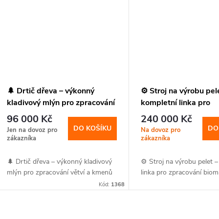
t
ů
🌲 Drtič dřeva – výkonný
⚙️ Stroj na výrobu pel
kladivový mlýn pro zpracování
kompletní linka pro
větví a kmenů
zpracování biomasy
96 000 Kč
240 000 Kč
DO KOŠÍKU
DO
Jen na dovoz pro
Na dovoz pro
zákazníka
zákazníka
🌲 Drtič dřeva – výkonný kladivový
⚙️ Stroj na výrobu pelet 
mlýn pro zpracování větví a kmenů
linka pro zpracování bio
Kód:
1368