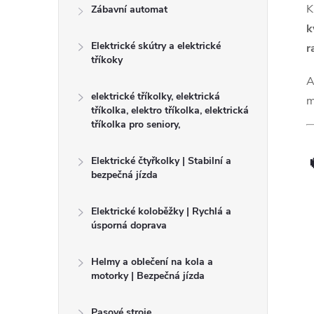
r
K
Zábavní automat
k
a
Elektrické skútry a elektrické
r
tříkoky
n
A
elektrické tříkolky, elektrická
m
n
tříkolka, elektro tříkolka, elektrická
tříkolka pro seniory,
í
Elektrické čtyřkolky | Stabilní a
p
bezpečná jízda
a
Elektrické koloběžky | Rychlá a
úsporná doprava
n
Helmy a oblečení na kola a
motorky | Bezpečná jízda
e
Pasové stroje