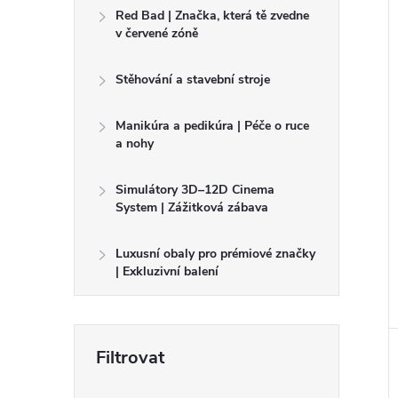
í
Red Bad | Značka, která tě zvedne
i
v červené zóně
Stěhování a stavební stroje
Manikúra a pedikúra | Péče o ruce
a nohy
Simulátory 3D–12D Cinema
System | Zážitková zábava
Luxusní obaly pro prémiové značky
| Exkluzivní balení