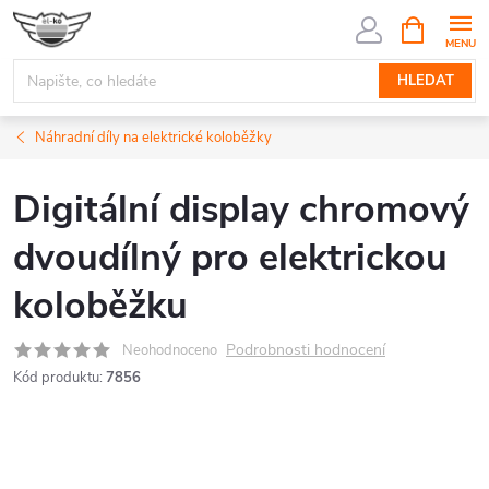
Přejít
NÁKUPNÍ
KOŠÍK
na
obsah
HLEDAT
Náhradní díly na elektrické koloběžky
Digitální display chromový
dvoudílný pro elektrickou
koloběžku
Podrobnosti hodnocení
Neohodnoceno
Kód produktu:
7856