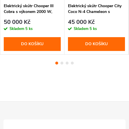
Elektrický skútr Chooper III
Elektrický skútr Chooper City
Cobra s výkonem 2000 W,
Coco N-4 Chameleon s
baterií 30 Ah a rychlostí až 60
výkonem 1500 W, baterií 40
50 000 Kč
45 000 Kč
km/h. Stylový chooper design,
Ah a dojezdem až 140 km.
Skladem
5 ks
Skladem
5 ks
stabilní a pohodlná jízda.
Stylový design, tichý provoz a
pohodlý
DO KOŠÍKU
DO KOŠÍKU
Z
á