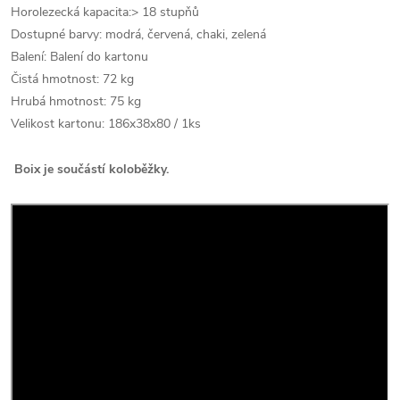
Horolezecká kapacita:> 18 stupňů
Dostupné barvy: modrá, červená, chaki, zelená
Balení: Balení do kartonu
Čistá hmotnost: 72 kg
Hrubá hmotnost: 75 kg
Velikost kartonu: 186x38x80 / 1ks
Boix je součástí koloběžky.