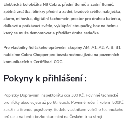
Elektrická koloběžka N8 Cobra, přední tlumič a zadní tlumič,
zpětná zrcátka, blinkry přední a zadní, brzdové světlo, nabíječka,
alarm, mlhovka, digitální tachometr, prostor pro druhou baterku,
dálkové a potkávací světlo, vyklápěcí stoupačky, box na helmu
který se muže demontovat a předělat druha sedačka.
Pro vlastníky řidičského oprávnění skupiny AM; A1; A2; A; B; B1
nabízíme Cobra Chopper pro bezstarostnou jízdu na pozemních
komunikacích s Certifikaci COC.
Pokyny k přihlášení :
Poplatky Dopravním inspektorátu cca 300 Kč. Povinné technické
prohlídky absolvujete až po 6ti letech. Povinné ručení, kolem 500Kč
zaleží na Brendu pojišťovny. Budete vlastníkem velkého technického
průkazu na tento bezkonkurenční na Českém trhu strojí.