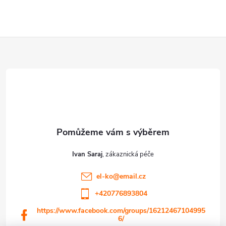
Z
á
p
a
t
Ivan Saraj
í
el-ko
@
email.cz
+420776893804
https://www.facebook.com/groups/16212467104995
6/