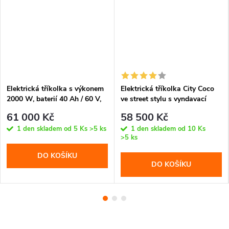
Elektrická tříkolka s výkonem
Elektrická tříkolka City Coco
2000 W, baterií 40 Ah / 60 V,
ve street stylu s vyndavací
boxem, košem na zboží a
baterií 40 Ah, dojezdem až 120
61 000 Kč
58 500 Kč
dvěma přídavnými předními
km a chromovým designem.
1 den skladem od 5 Ks
>5 ks
1 den skladem od 10 Ks
světly. Stabilní a praktická
Stabilní, tichá a stylová jízda.
>5 ks
jízda.
DO KOŠÍKU
DO KOŠÍKU