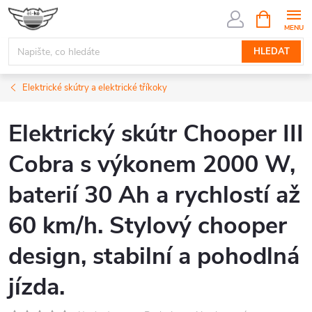
Přejít
NÁKUPNÍ
KOŠÍK
na
obsah
HLEDAT
Elektrické skútry a elektrické tříkoky
Elektrický skútr Chooper III
Cobra s výkonem 2000 W,
baterií 30 Ah a rychlostí až
60 km/h. Stylový chooper
design, stabilní a pohodlná
jízda.