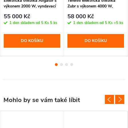
Elektrická tříkolka Aligátor s
Terénní elektrická tříkolka
výkonem 2000 W, vyndavací
Zubr s výkonem 4000 W,
baterií 20 Ah, dojezdem až 70
naklápěcí konstrukcí,
55 000 Kč
58 000 Kč
km, nádrží a košíkem. Stabilní
vyndavací baterií 20 Ah a
1 den skladem od 5 Ks
5 ks
1 den skladem od 5 Ks
>5 ks
jízda a chromový design.
dojezdem až 55 km. Výkonná
a stabilní jízda.
DO KOŠÍKU
DO KOŠÍKU