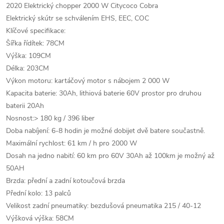
2020 Elektrický chopper 2000 W Citycoco Cobra
Elektrický skútr se schválením EHS, EEC, COC
Klíčové specifikace:
Šířka řídítek: 78CM
Výška: 109CM
Délka: 203CM
Výkon motoru: kartáčový motor s nábojem 2 000 W
Kapacita baterie: 30Ah, lithiová baterie 60V prostor pro druhou
baterii 20Ah
Nosnost:> 180 kg / 396 liber
Doba nabíjení: 6-8 hodin je možné dobijet dvě batere součastně.
Maximální rychlost: 61 km / h pro 2000 W
Dosah na jedno nabití: 60 km pro 60V 30Ah až 100km je možný až
50AH
Brzda: přední a zadní kotoučová brzda
Přední kolo: 13 palců
Velikost zadní pneumatiky: bezdušová pneumatika 215 / 40-12
Výšková výška: 58CM