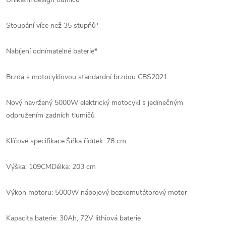
Stoupání více než 35 stupňů
*
Nabíjení odnímatelné baterie
*
Brzda s motocyklovou standardní brzdou CBS
2021
Nový navržený 5000W elektrický motocykl s jedinečným
odpružením zadních tlumičů
Klíčové specifikace:
Šířka řídítek: 78 cm
Výška: 109CM
Délka: 203 cm
Výkon motoru: 5000W nábojový bezkomutátorový motor
Kapacita baterie: 30Ah, 72V lithiová baterie