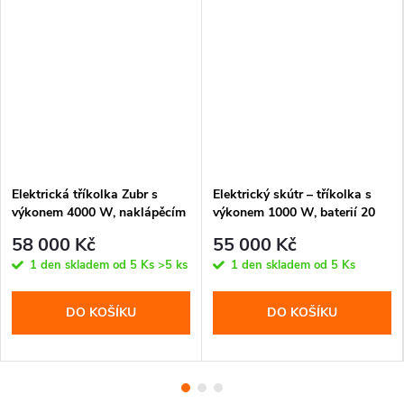
Elektrická tříkolka Zubr s
Elektrický skútr – tříkolka s
výkonem 4000 W, naklápěcím
výkonem 1000 W, baterií 20
systémem, vyndavací baterií
Ah a dojezdem až 60 km.
58 000 Kč
55 000 Kč
20 Ah a dojezdem až 55 km.
Luxusní design, stabilní a
1 den skladem od 5 Ks
>5 ks
1 den skladem od 5 Ks
Stabilní a výkonná jízda.
pohodlná jízda.
DO KOŠÍKU
DO KOŠÍKU