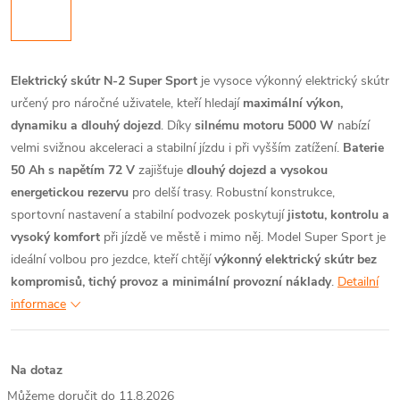
Elektrický skútr N-2 Super Sport
je vysoce výkonný elektrický skútr
určený pro náročné uživatele, kteří hledají
maximální výkon,
dynamiku a dlouhý dojezd
. Díky
silnému motoru 5000 W
nabízí
velmi svižnou akceleraci a stabilní jízdu i při vyšším zatížení.
Baterie
50 Ah s napětím 72 V
zajišťuje
dlouhý dojezd a vysokou
energetickou rezervu
pro delší trasy.
Robustní konstrukce,
sportovní nastavení a stabilní podvozek poskytují
jistotu, kontrolu a
vysoký komfort
při jízdě ve městě i mimo něj. Model Super Sport je
ideální volbou pro jezdce, kteří chtějí
výkonný elektrický skútr bez
kompromisů, tichý provoz a minimální provozní náklady
.
Detailní
informace
Na dotaz
11.8.2026