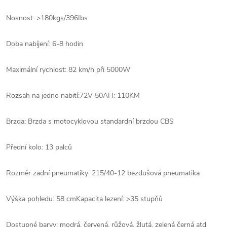
Nosnost: >180kgs/396Ibs
Doba nabíjení: 6-8 hodin
Maximální rychlost: 82 km/h při 5000W
Rozsah na jedno nabití:
72V 50AH: 110KM
Brzda: Brzda s motocyklovou standardní brzdou CBS
Přední kolo: 13 palců
Rozměr zadní pneumatiky: 215/40-12 bezdušová pneumatika
Výška pohledu: 58 cm
Kapacita lezení: >35 stupňů
Dostupné barvy: modrá, červená, růžová, žlutá, zelená černá atd