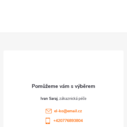
Z
á
p
a
t
Ivan Saraj
í
el-ko
@
email.cz
+420776893804