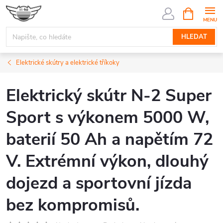
Přejít
NÁKUPNÍ
KOŠÍK
na
obsah
HLEDAT
Elektrické skútry a elektrické tříkoky
Elektrický skútr N-2 Super
Sport s výkonem 5000 W,
baterií 50 Ah a napětím 72
V. Extrémní výkon, dlouhý
dojezd a sportovní jízda
bez kompromisů.