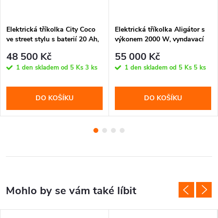
Elektrická tříkolka City Coco
Elektrická tříkolka Aligátor s
ve street stylu s baterií 20 Ah,
výkonem 2000 W, vyndavací
vyndavací baterií, chromovým
baterií 20 Ah, dojezdem až 70
48 500 Kč
55 000 Kč
designem a dojezdem až 70
km, nádrží a košíkem. Stabilní
1 den skladem od 5 Ks
3 ks
1 den skladem od 5 Ks
5 ks
km. Stylová a stabilní jízda.
jízda a chromový design.
DO KOŠÍKU
DO KOŠÍKU