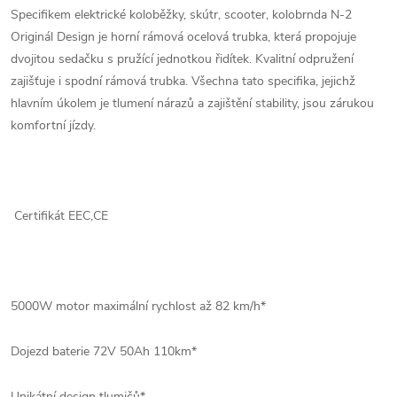
Specifikem elektrické koloběžky, skútr, scooter, kolobrnda N-2
Originál Design je horní rámová ocelová trubka, která propojuje
dvojitou sedačku s pružící jednotkou řidítek. Kvalitní odpružení
zajišťuje i spodní rámová trubka. Všechna tato specifika, jejichž
hlavním úkolem je tlumení nárazů a zajištění stability, jsou zárukou
komfortní jízdy.
Certifikát EEC,CE
5000W motor maximální rychlost až 82 km/h
*
Dojezd baterie 72V 50Ah 110km
*
Unikátní design tlumičů
*