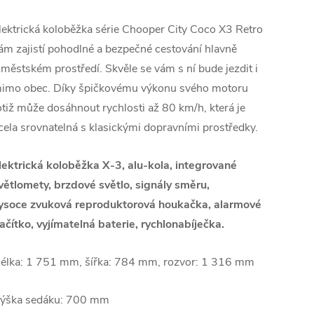
lektrická koloběžka série Chooper City Coco X3 Retro
ám zajistí pohodlné a bezpečné cestování hlavně
 městském prostředí. Skvěle se vám s ní bude jezdit i
imo obec. Díky špičkovému výkonu svého motoru
otiž může dosáhnout rychlosti až 80 km/h, která je
cela srovnatelná s klasickými dopravními prostředky.
lektrická koloběžka X-3, alu-kola, integrované
větlomety,
brzdové světlo,
signály směru,
ysoce
zvuková reproduktorová houkačka, alarmové
lačítko, vyjímateln
á
baterie, rychlonabíječka.
élka: 1 751 mm, šířka: 784 mm, rozvor: 1 316 mm
ýška sedáku: 700 mm