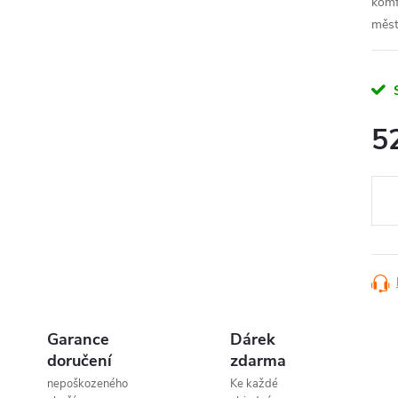
komfo
měst
5
Měr
cena
Garance
Dárek
doručení
zdarma
nepoškozeného
Ke každé