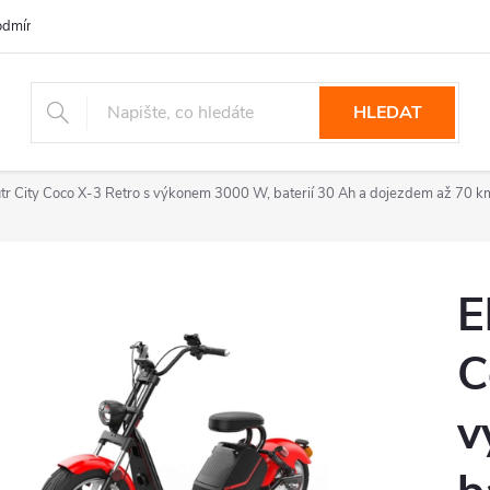
dmínky ochrany osobních údajů
HLEDAT
útr City Coco X-3 Retro s výkonem 3000 W, baterií 30 Ah a dojezdem až 70 km
E
C
v