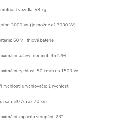
motnost vozidla: 58 kg
otor: 3000 W (je možné až 3000 W)
aterie: 60 V lithiové baterie
aximální točivý moment: 95 N/M
aximální rychlost: 50 km/h na 1500 W
ři ry
chlosti urychlovače: 1 rychlost
oz
sah: 30 Ah až 70 km
aximální kapacita stoupání: 23°