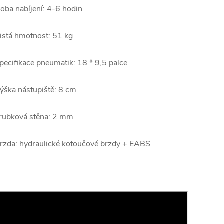
oba nabíjení: 4-6 hodin
istá hmotnost: 51 kg
pecifikace pneumatik: 1
8 * 9,5 palce
ýška nástupiště: 8 cm
rubková stěna: 2 mm
rzda: hydraulické kotoučové brzdy + EABS