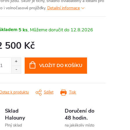
rtní jízdu. Skútr je tichý, snadno ovladatelný a ideální pro
o i volnočasové projížďky.
Detailní informace
Skladem
5 ks
12.8.2026
2 500 Kč
ná
:
VLOŽIT DO KOŠÍKU
Dotaz k produktu
Sdílet
Tisk
Sklad
Doručení do
Halouny
48 hodin.
Plný sklad
na jakékoliv místo