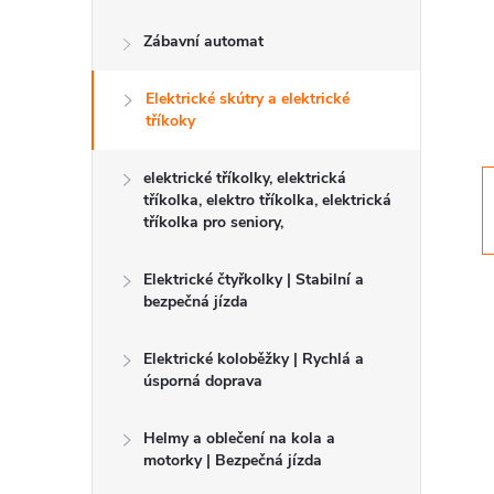
r
Zábavní automat
a
Elektrické skútry a elektrické
tříkoky
n
elektrické tříkolky, elektrická
n
tříkolka, elektro tříkolka, elektrická
tříkolka pro seniory,
í
Elektrické čtyřkolky | Stabilní a
p
bezpečná jízda
a
Elektrické koloběžky | Rychlá a
úsporná doprava
n
Helmy a oblečení na kola a
motorky | Bezpečná jízda
e