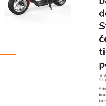
b
d
S
č
t
p
Kód 
Elek
bate
čern