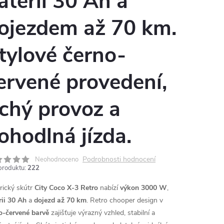
aterií 30 Ah a
ojezdem až 70 km.
tylové černo-
ervené provedení,
ichý provoz a
ohodlná jízda.
Podrobnosti hodnocení
Neohodnoceno
produktu:
222
trický skútr
City Coco X-3 Retro
nabízí
výkon 3000 W
,
rii 30 Ah
a
dojezd až 70 km
. Retro chooper design v
o-červené barvě
zajišťuje výrazný vzhled, stabilní a