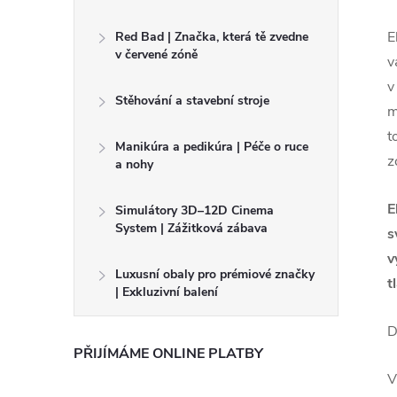
E
Red Bad | Značka, která tě zvedne
v červené zóně
v
v
Stěhování a stavební stroje
m
t
Manikúra a pedikúra | Péče o ruce
z
a nohy
E
Simulátory 3D–12D Cinema
System | Zážitková zábava
s
v
Luxusní obaly pro prémiové značky
t
| Exkluzivní balení
D
PŘIJÍMÁME ONLINE PLATBY
V