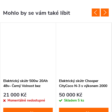
Elektrický skútr 500w 20Ah
Elektrický skútr Chooper
48v– Černý Volnost bez
CityCoco N-3 s výkonem 2000
omezení. Bez řidičáku. Bez
W, baterií 30 Ah a dojezdem
21 000 Kč
50 000 Kč
starostí.
až 100 km. Stylový černý
Momentálně nedostupné
Skladem
5 ks
design, tichý provoz a
pohodlná jízda.