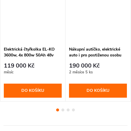
Elektrická čtyřkolka EL-KO
Nákupní autíčko, elektrické
3600w, 4x 800w 50Ah 48v
auto i pro postiženou osobu
mini
119 000 Kč
190 000 Kč
měsíc
2 měsíce
5 ks
DO KOŠÍKU
DO KOŠÍKU