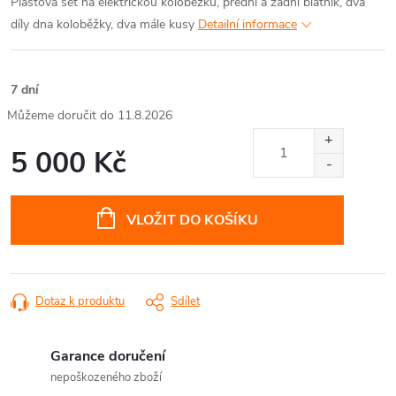
Plastová set na elektrickou koloběžku, přední a zadní blatník, dva
díly dna koloběžky, dva mále kusy
Detailní informace
7 dní
11.8.2026
5 000 Kč
Měrná
cena:
VLOŽIT DO KOŠÍKU
Dotaz k produktu
Sdílet
Garance doručení
nepoškozeného zboží