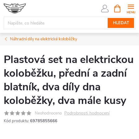
Přejít
NÁKUPNÍ
KOŠÍK
na
obsah
HLEDAT
Náhradní díly na elektrické koloběžky
Plastová set na elektrickou
koloběžku, přední a zadní
blatník, dva díly dna
koloběžky, dva mále kusy
Podrobnosti hodnocení
Neohodnoceno
Kód produktu:
69785855666