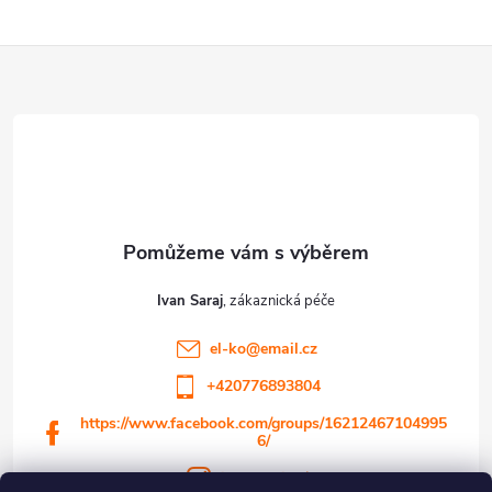
Z
á
p
a
t
Ivan Saraj
í
el-ko
@
email.cz
+420776893804
https://www.facebook.com/groups/16212467104995
6/
ivansaraj23/