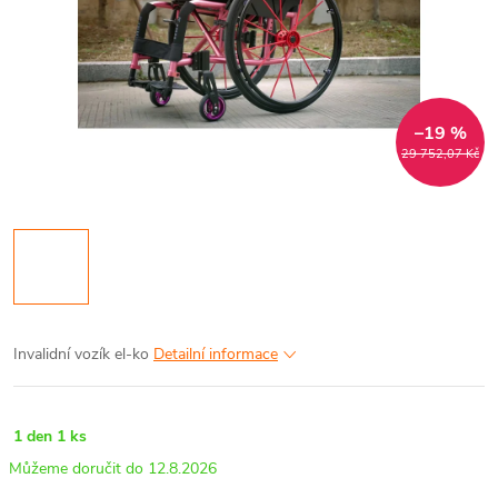
–19 %
29 752,07 Kč
Invalidní vozík el-ko
Detailní informace
1 den
1 ks
12.8.2026