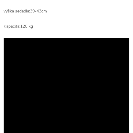
výška sedadla:
39-43cm
Kapacita:
120 kg