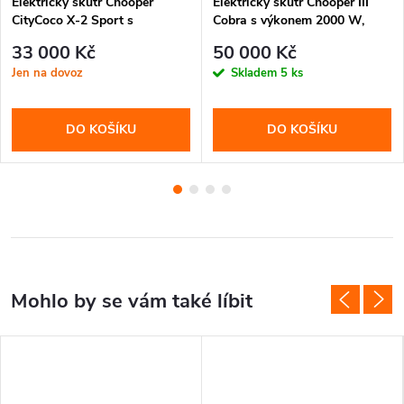
Elektrický skútr Chooper
Elektrický skútr Chooper III
CityCoco X-2 Sport s
Cobra s výkonem 2000 W,
vyndavací baterií 16 Ah a
baterií 30 Ah a rychlostí až 60
33 000 Kč
50 000 Kč
dojezdem až 55 km. Stylový
km/h. Stylový chooper design,
Jen na dovoz
Skladem
5 ks
černý design, tichý provoz a
stabilní a pohodlná jízda.
pohodlná jízda.
DO KOŠÍKU
DO KOŠÍKU