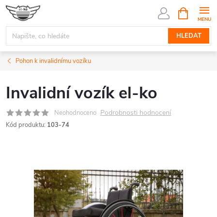
Přejít
NÁKUPNÍ
KOŠÍK
na
obsah
HLEDAT
Pohon k invalidnímu vozíku
Invalidní vozík el-ko
Podrobnosti hodnocení
Neohodnoceno
Kód produktu:
103-74