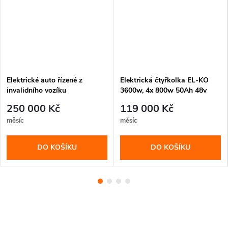
Elektrické auto řízené z
Elektrická čtyřkolka EL-KO
invalidního vozíku
3600w, 4x 800w 50Ah 48v
mini
250 000 Kč
119 000 Kč
měsíc
měsíc
DO KOŠÍKU
DO KOŠÍKU