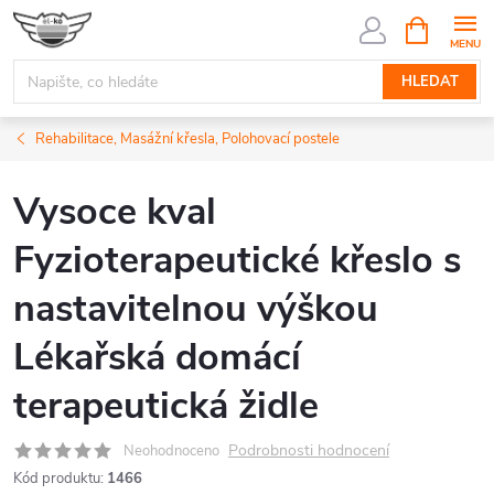
Přejít
NÁKUPNÍ
KOŠÍK
na
obsah
HLEDAT
Rehabilitace, Masážní křesla, Polohovací postele
Vysoce kval
Fyzioterapeutické křeslo s
nastavitelnou výškou
Lékařská domácí
terapeutická židle
Podrobnosti hodnocení
Neohodnoceno
Kód produktu:
1466