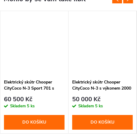
Elektrický skútr Chooper
Elektrický skútr Chooper
CityCoco N-3 Sport 701 s
CityCoco N-3 s výkonem 2000
výkonem 3000 W, baterií 30
W, baterií 30 Ah a dojezdem
60 500 Kč
50 000 Kč
Ah a dojezdem až 100 km.
až 100 km. Stylový černý
Skladem
5 ks
Skladem
5 ks
Stylový design, silný motor a
design, tichý provoz a
pohodlná jízda.
pohodlná jízda.
DO KOŠÍKU
DO KOŠÍKU