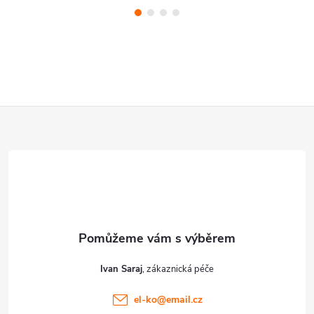
Z
á
p
a
t
Ivan Saraj
í
el-ko
@
email.cz