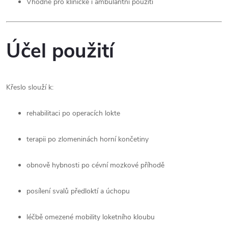
Vhodné pro klinické i ambulantní použití
Účel použití
Křeslo slouží k:
rehabilitaci po operacích lokte
terapii po zlomeninách horní končetiny
obnově hybnosti po cévní mozkové příhodě
posílení svalů předloktí a úchopu
léčbě omezené mobility loketního kloubu