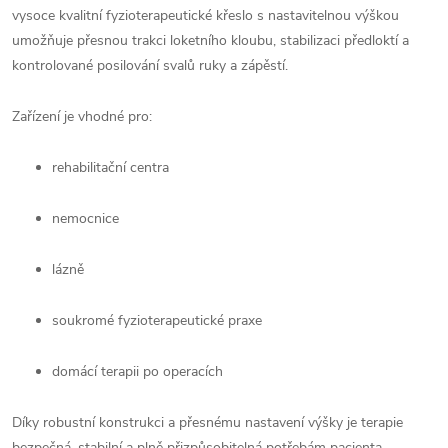
vysoce kvalitní fyzioterapeutické křeslo s nastavitelnou výškou
umožňuje přesnou trakci loketního kloubu, stabilizaci předloktí a
kontrolované posilování svalů ruky a zápěstí.
Zařízení je vhodné pro:
rehabilitační centra
nemocnice
lázně
soukromé fyzioterapeutické praxe
domácí terapii po operacích
Díky robustní konstrukci a přesnému nastavení výšky je terapie
bezpečná, stabilní a plně přizpůsobitelná potřebám pacienta.