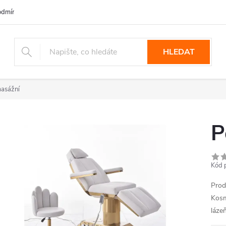
dmínky ochrany osobních údajů
HLEDAT
masážní
P
Kód 
Prod
Kosm
láze