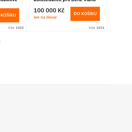
ameno)
224 0
100 000 Kč
DO KOŠÍKU
 KOŠÍKU
Pro více i
Jen na dovoz
kontaktuj
Kód:
1502
Kód:
1031