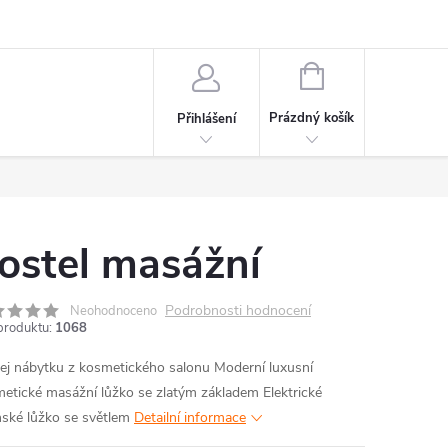
NÁKUPNÍ
KOŠÍK
Prázdný košík
Přihlášení
ostel masážní
Podrobnosti hodnocení
Neohodnoceno
produktu:
1068
ej nábytku z kosmetického salonu Moderní luxusní
etické masážní lůžko se zlatým základem Elektrické
ňské lůžko se světlem
Detailní informace