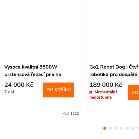
Vysoce kvalitní 8800W
Go2 Robot Dog | Čty
prstencová řezací pila na
robotika pro dospělé
beton. Nový ruční řezací stroj
ztělesněná umělá int
24 000 Kč
189 000 Kč
na beton.
DO KOŠÍKU
7 dni
Momentálně
DO
nedostupné
Kód:
1122