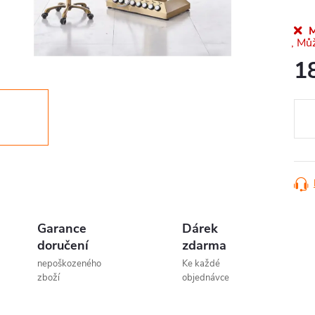
M
1
Měr
cena
Garance
Dárek
doručení
zdarma
nepoškozeného
Ke každé
zboží
objednávce