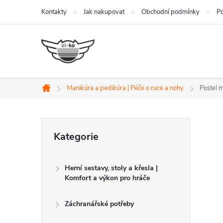
Přejít
Kontakty
Jak nakupovat
Obchodní podmínky
Po
na
obsah
Manikúra a pedikúra | Péče o ruce a nohy
Postel 
Domů
P
Přeskočit
Kategorie
kategorie
o
Herní sestavy, stoly a křesla |
s
Komfort a výkon pro hráče
t
Záchranářské potřeby