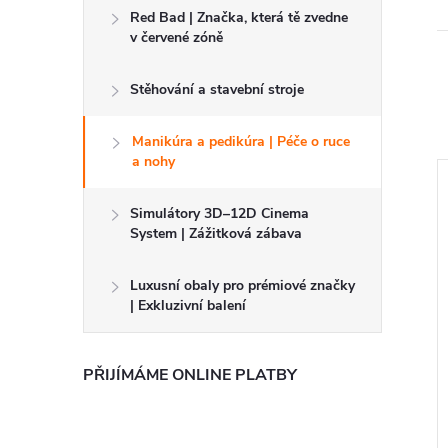
Red Bad | Značka, která tě zvedne
v červené zóně
Stěhování a stavební stroje
Manikúra a pedikúra | Péče o ruce
a nohy
Simulátory 3D–12D Cinema
System | Zážitková zábava
Luxusní obaly pro prémiové značky
| Exkluzivní balení
PŘIJÍMÁME ONLINE PLATBY
šina pro auto na
🚛 Hydraulická zadní plošina
zík (řešení bez
(zvedací čelo)