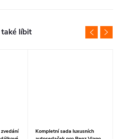
o zvedání
Kompletní sada luxusních
Plošina 
 dálkové
autosedaček pro Benz Viano
dodávky