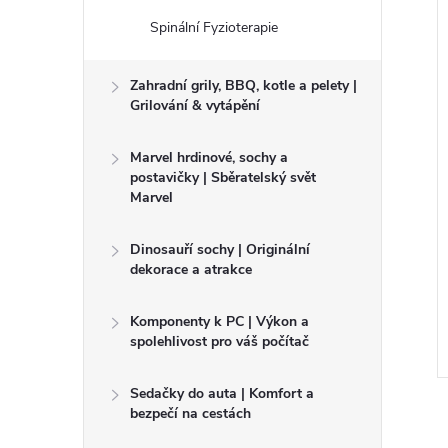
Spinální Fyzioterapie
Zahradní grily, BBQ, kotle a pelety |
Grilování & vytápění
Marvel hrdinové, sochy a
postavičky | Sběratelský svět
Marvel
ý osobní člun
Jednomístné Nafukovací vodní
a Hybridní vodní
kolo, atrakce
Dinosauří sochy | Originální
ozorování pod
dekorace a atrakce
0
36 000 Kč
Na dovoz pro
DO KOŠÍKU
DO KOŠÍKU
zákazníka
Komponenty k PC | Výkon a
spolehlivost pro váš počítač
Kód:
1236
Kód:
1239
Sedačky do auta | Komfort a
bezpečí na cestách