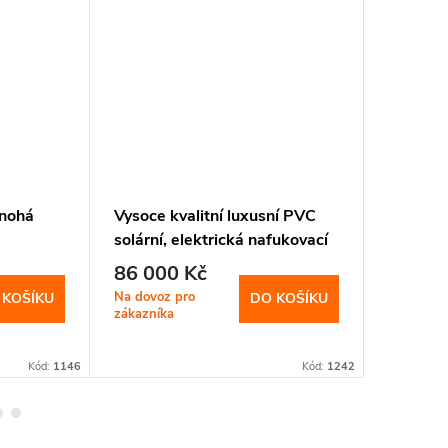
řnohá
Vysoce kvalitní luxusní PVC
Schodol
solární, elektrická nafukovací
elektric
eligence
jachta House Boat
300 kg
86 000 Kč
60 00
Na dovoz pro
Možný do
 KOŠÍKU
DO KOŠÍKU
zákazníka
zákazníka
výrobce
Kód:
1146
Kód:
1242