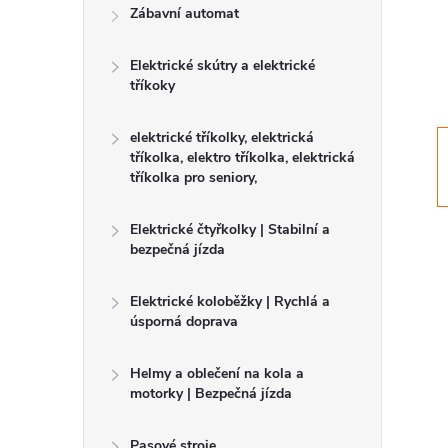
r
Zábavní automat
a
Elektrické skútry a elektrické
tříkoky
n
elektrické tříkolky, elektrická
n
tříkolka, elektro tříkolka, elektrická
tříkolka pro seniory,
í
Elektrické čtyřkolky | Stabilní a
p
bezpečná jízda
a
Elektrické koloběžky | Rychlá a
úsporná doprava
n
Helmy a oblečení na kola a
motorky | Bezpečná jízda
e
Pasové stroje