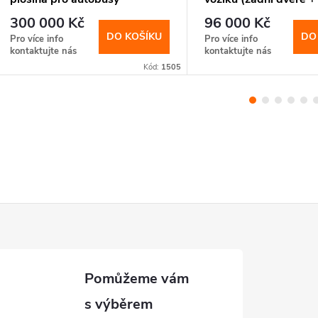
(wheelchair lift)
ovládání + zvedací r
300 000 Kč
96 000 Kč
DO KOŠÍKU
DO
Pro více info
Pro více info
kontaktujte nás
kontaktujte nás
Kód:
1505