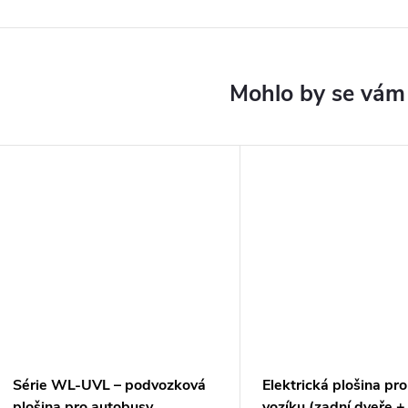
Série WL-UVL – podvozková
Elektrická plošina pr
plošina pro autobusy
vozíku (zadní dveře +