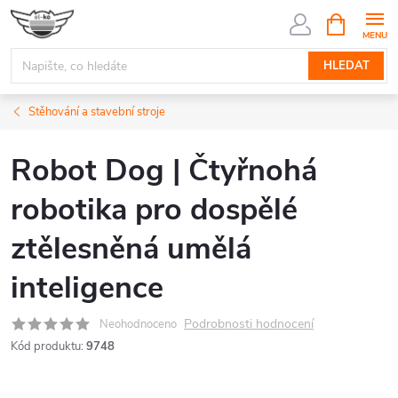
Přejít
NÁKUPNÍ
KOŠÍK
na
obsah
HLEDAT
Stěhování a stavební stroje
Robot Dog | Čtyřnohá
robotika pro dospělé
ztělesněná umělá
inteligence
Podrobnosti hodnocení
Neohodnoceno
Kód produktu:
9748