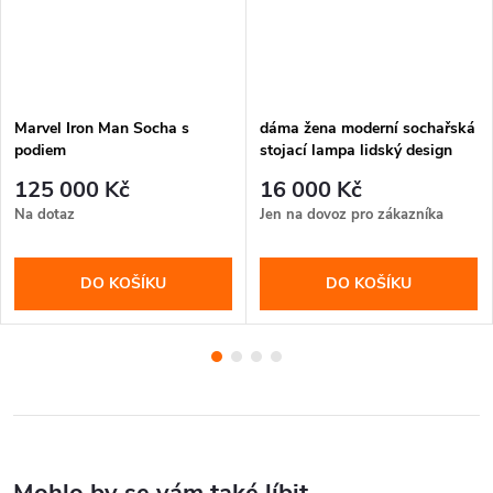
Marvel Iron Man Socha s
dáma žena moderní sochařská
podiem
stojací lampa lidský design
podlahová světla hotel
125 000 Kč
16 000 Kč
severský obývací pokoj roh
Na dotaz
Jen na dovoz pro zákazníka
pryskyřice socha stojící lampa
DO KOŠÍKU
DO KOŠÍKU