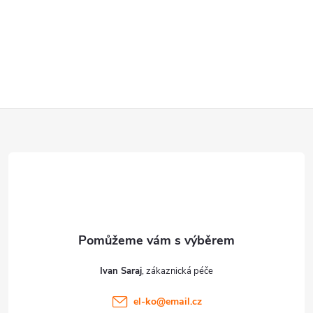
Z
á
p
a
t
Ivan Saraj
í
el-ko
@
email.cz