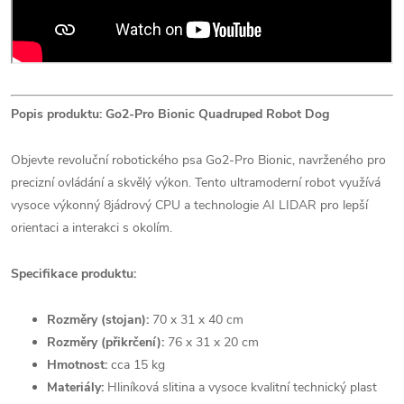
Popis produktu: Go2-Pro Bionic Quadruped Robot Dog
Objevte revoluční robotického psa Go2-Pro Bionic, navrženého pro
precizní ovládání a skvělý výkon. Tento ultramoderní robot využívá
vysoce výkonný 8jádrový CPU a technologie AI LIDAR pro lepší
orientaci a interakci s okolím.
Specifikace produktu:
Rozměry (stojan):
70 x 31 x 40 cm
Rozměry (přikrčení):
76 x 31 x 20 cm
Hmotnost:
cca 15 kg
Materiály:
Hliníková slitina a vysoce kvalitní technický plast