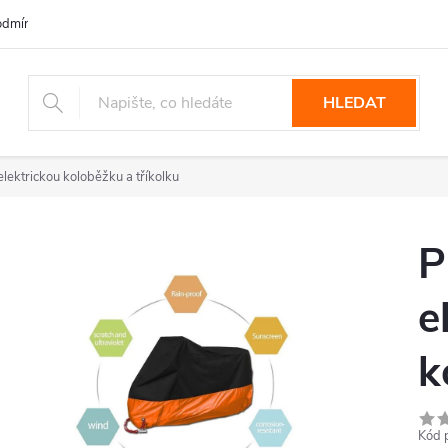
dmínky ochrany osobních údajů
HLEDAT
elektrickou koloběžku a tříkolku
P
e
k
Kód 