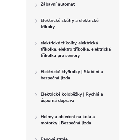
r
Zábavní automat
a
Elektrické skútry a elektrické
tříkoky
n
elektrické tříkolky, elektrická
n
tříkolka, elektro tříkolka, elektrická
tříkolka pro seniory,
í
Elektrické čtyřkolky | Stabilní a
p
bezpečná jízda
a
Elektrické koloběžky | Rychlá a
úsporná doprava
n
Helmy a oblečení na kola a
motorky | Bezpečná jízda
e
Pasové stroje