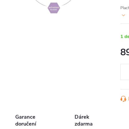
Plac
1 d
8
Měr
cena
Garance
Dárek
doručení
zdarma