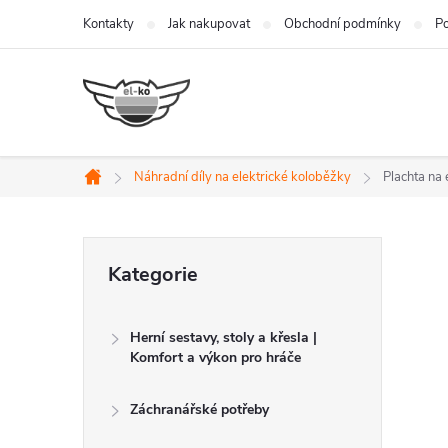
Přejít
Kontakty
Jak nakupovat
Obchodní podmínky
Po
na
obsah
Náhradní díly na elektrické koloběžky
Plachta na 
Domů
P
Přeskočit
Kategorie
kategorie
o
Herní sestavy, stoly a křesla |
s
Komfort a výkon pro hráče
t
Záchranářské potřeby