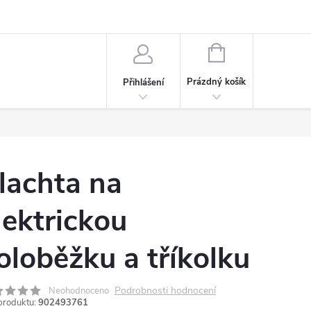
NÁKUPNÍ
KOŠÍK
Prázdný košík
Přihlášení
lachta na
lektrickou
oloběžku a tříkolku
Podrobnosti hodnocení
Neohodnoceno
produktu:
902493761