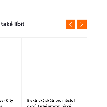
per City
Elektrický skútr pro město i
Elektric
 s
okolí. Tichý provoz, nízké
Cobra s