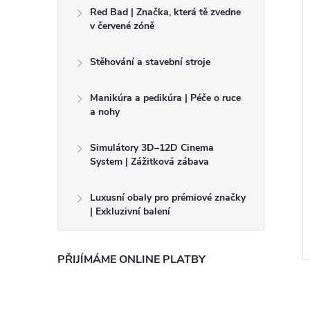
Red Bad | Značka, která tě zvedne
v červené zóně
Stěhování a stavební stroje
Manikúra a pedikúra | Péče o ruce
a nohy
Simulátory 3D–12D Cinema
System | Zážitková zábava
 buggyna
Elektrické auto řízené z
invalidního vozíku
Luxusní obaly pro prémiové značky
Kč
250 000 Kč
| Exkluzivní balení
DO KOŠÍKU
DO KOŠÍKU
měsíc
Kód:
902493562
Kód:
902493552
PŘIJÍMÁME ONLINE PLATBY