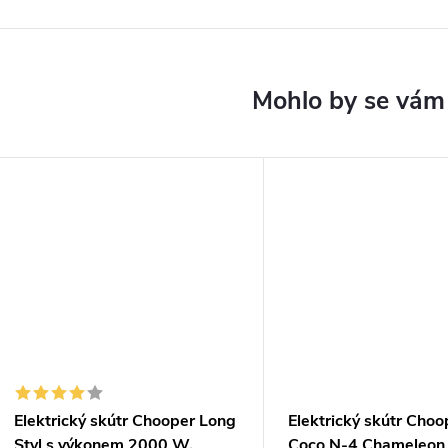
Elektrický skútr Chooper Long
Elektrický skútr Choo
Styl s výkonem 2000 W,
Coco N-4 Chameleon