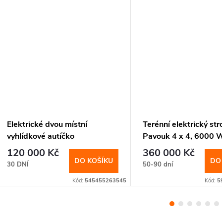
Elektrické dvou místní
Terénní elektrický str
vyhlídkové autíčko
Pavouk 4 x 4, 6000 W
120Ah.
120 000 Kč
360 000 Kč
DO KOŠÍKU
DO
30 DNÍ
50-90 dní
Kód:
545455263545
Kód:
5