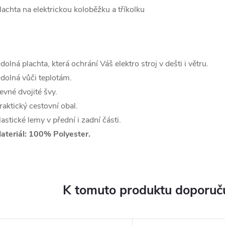
lachta na elektrickou koloběžku a tříkolku
dolná plachta, která ochrání Váš elektro stroj v dešti i větru.
dolná vůči teplotám.
evné dvojité švy.
raktický cestovní obal.
lastické lemy v přední i zadní části.
ateriál: 100% Polyester.
K tomuto produktu doporuču