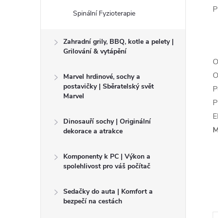
P
Spinální Fyzioterapie
Zahradní grily, BBQ, kotle a pelety |
Grilování & vytápění
O
O
Marvel hrdinové, sochy a
postavičky | Sběratelský svět
P
Marvel
P
E
Dinosauří sochy | Originální
M
dekorace a atrakce
Komponenty k PC | Výkon a
spolehlivost pro váš počítač
Sedačky do auta | Komfort a
bezpečí na cestách