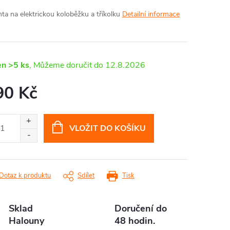
hta na elektrickou koloběžku a tříkolku
Detailní informace
en
>5 ks
12.8.2026
90 Kč
ná
:
VLOŽIT DO KOŠÍKU
Dotaz k produktu
Sdílet
Tisk
Sklad
Doručení do
Halouny
48 hodin.