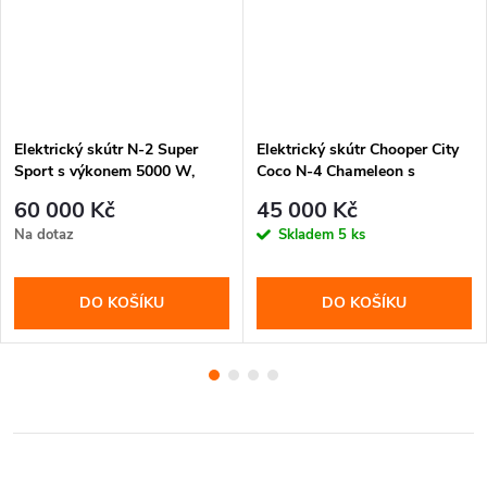
Elektrický skútr N-2 Super
Elektrický skútr Chooper City
Sport s výkonem 5000 W,
Coco N-4 Chameleon s
baterií 50 Ah a napětím 72 V.
výkonem 1500 W, baterií 40
60 000 Kč
45 000 Kč
Extrémní výkon, dlouhý dojezd
Ah a dojezdem až 140 km.
Na dotaz
Skladem
5 ks
a sportovní jízda bez
Stylový design, tichý provoz a
kompromisů.
pohodlý
DO KOŠÍKU
DO KOŠÍKU