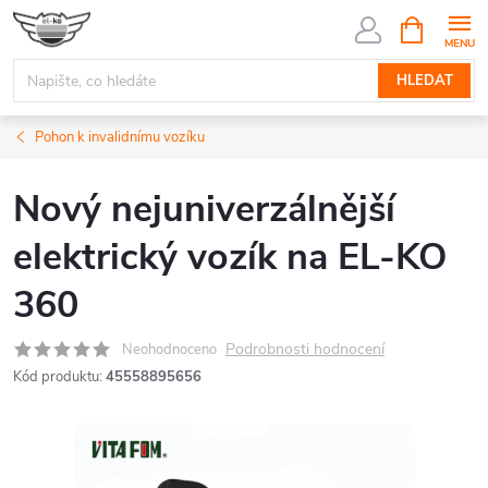
Přejít
NÁKUPNÍ
KOŠÍK
na
obsah
HLEDAT
Pohon k invalidnímu vozíku
Nový nejuniverzálnější
elektrický vozík na EL-KO
360
Podrobnosti hodnocení
Neohodnoceno
Kód produktu:
45558895656