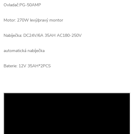
Ovladač:
PG-50AMP
Motor: 270W levý/pravý montor
Nabíječka: DC24V/6A 35AH AC180-250V
automatická nabíječka
Baterie: 12V 35AH*2PCS