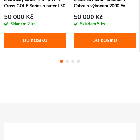
Cross GOLF Series s baterií 30
Cobra s výkonem 2000 W,
Ah a dojezdem až 80 km.
baterií 30 Ah a rychlostí až 60
50 000 Kč
50 000 Kč
Ideální pro golfová hřiště,
km/h. Stylový chooper design,
Skladem
2 ks
Skladem
5 ks
areály i pohodlnou jízdu.
stabilní a pohodlná jízda.
DO KOŠÍKU
DO KOŠÍKU
Z
á