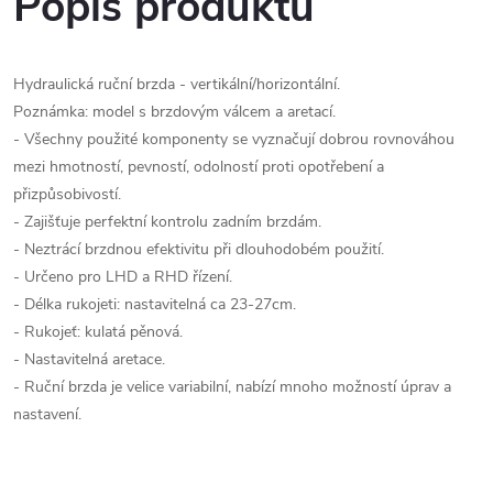
Popis produktu
Hydraulická ruční brzda - vertikální/horizontální.
Poznámka: model s brzdovým válcem a aretací.
- Všechny použité komponenty se vyznačují dobrou rovnováhou
mezi hmotností, pevností, odolností proti opotřebení a
přizpůsobivostí.
- Zajišťuje perfektní kontrolu zadním brzdám.
- Neztrácí brzdnou efektivitu při dlouhodobém použití.
- Určeno pro LHD a RHD řízení.
- Délka rukojeti: nastavitelná ca 23-27cm.
- Rukojeť: kulatá pěnová.
- Nastavitelná aretace.
- Ruční brzda je velice variabilní, nabízí mnoho možností úprav a
nastavení.