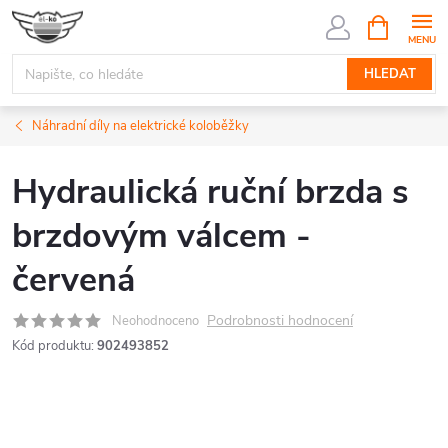
Přejít
NÁKUPNÍ
KOŠÍK
na
obsah
HLEDAT
Náhradní díly na elektrické koloběžky
Hydraulická ruční brzda s
brzdovým válcem -
červená
Podrobnosti hodnocení
Neohodnoceno
Kód produktu:
902493852