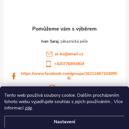
p
a
t
Ivan Saraj
í
el-ko
@
email.cz
+420776893804
https://www.facebook.com/groups/16212467104995
6/
ivansaraj23/
Tento web používá soubory cookie. Dalším procházením
tohoto webu vyjadřujete souhlas s jejich používáním.. Více
informací
zde
.
Informace pro vás
Nastavení