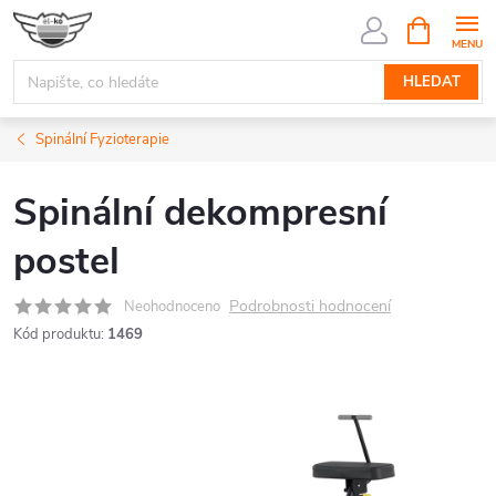
Přejít
NÁKUPNÍ
KOŠÍK
na
obsah
HLEDAT
Spinální Fyzioterapie
Spinální dekompresní
postel
Podrobnosti hodnocení
Neohodnoceno
Kód produktu:
1469