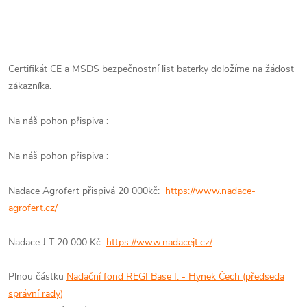
Certifikát CE a MSDS bezpečnostní list baterky doložíme na žádost
zákazníka.
Na náš pohon přispiva :
Na náš pohon přispiva :
Nadace Agrofert přispivá 20 000kč:
https://www.nadace-
agrofert.cz/
Nadace J T 20 000 Kč
https://www.nadacejt.cz/
Plnou částku
Nadační fond REGI Base I. - Hynek Čech (předseda
správní rady)