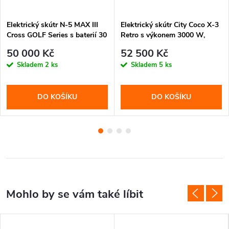
Elektrický skútr N-5 MAX III
Elektrický skútr City Coco X-3
Cross GOLF Series s baterií 30
Retro s výkonem 3000 W,
Ah a dojezdem až 80 km.
baterií 30 Ah a dojezdem až
50 000 Kč
52 500 Kč
Ideální pro golfová hřiště,
70 km. Stylové černo-červené
Skladem
2 ks
Skladem
5 ks
areály i pohodlnou jízdu.
provedení, tichý provoz a
pohodlná jízda.
DO KOŠÍKU
DO KOŠÍKU