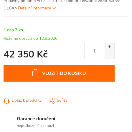
Přídavný pohon RED 2, elektrické kolo pro invalidní vozík 500W
11,6Ah
Detailní informace
1 den
3 ks
12.8.2026
42 350 Kč
Měrná
cena:
VLOŽIT DO KOŠÍKU
Dotaz k produktu
Sdílet
Garance doručení
nepoškozeného zboží