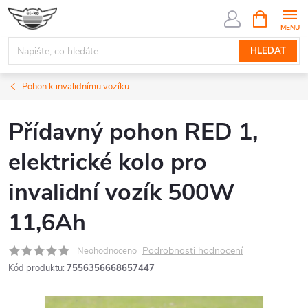
Přejít
NÁKUPNÍ
KOŠÍK
na
obsah
HLEDAT
Pohon k invalidnímu vozíku
Přídavný pohon RED 1,
elektrické kolo pro
invalidní vozík 500W
11,6Ah
Podrobnosti hodnocení
Neohodnoceno
Kód produktu:
7556356668657447