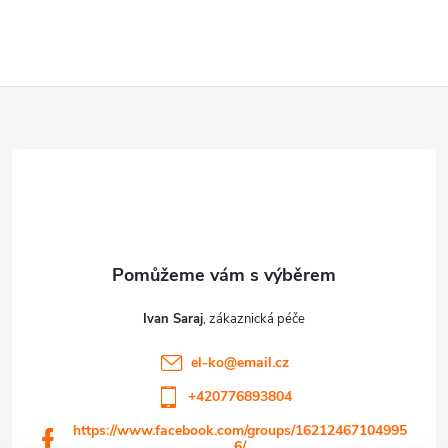
Z
á
p
a
t
Ivan Saraj
í
el-ko
@
email.cz
+420776893804
https://www.facebook.com/groups/16212467104995
6/