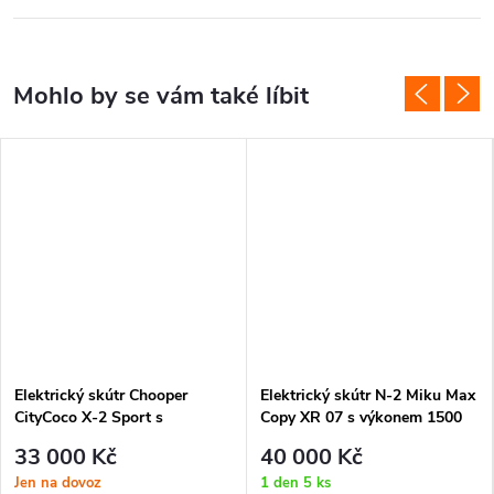
Elektrický skútr Chooper
Elektrický skútr N-2 Miku Max
CityCoco X-2 Sport s
Copy XR 07 s výkonem 1500
vyndavací baterií 16 Ah a
W a baterií 21 Ah. Plynulá
33 000 Kč
40 000 Kč
dojezdem až 55 km. Stylový
jízda, moderní design a nízké
Jen na dovoz
1 den
5 ks
černý design, tichý provoz a
provozní náklady.