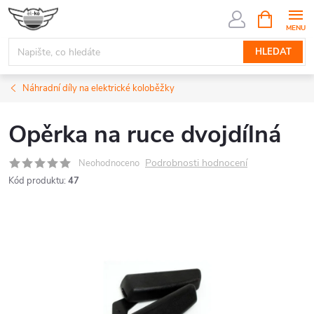
Přejít
NÁKUPNÍ
KOŠÍK
na
obsah
HLEDAT
Náhradní díly na elektrické koloběžky
Opěrka na ruce dvojdílná
Podrobnosti hodnocení
Neohodnoceno
Kód produktu:
47