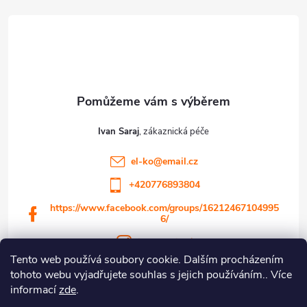
á
p
a
t
Ivan Saraj
í
el-ko
@
email.cz
+420776893804
https://www.facebook.com/groups/16212467104995
6/
ivansaraj23/
Tento web používá soubory cookie. Dalším procházením
tohoto webu vyjadřujete souhlas s jejich používáním.. Více
informací
zde
.
Informace pro vás