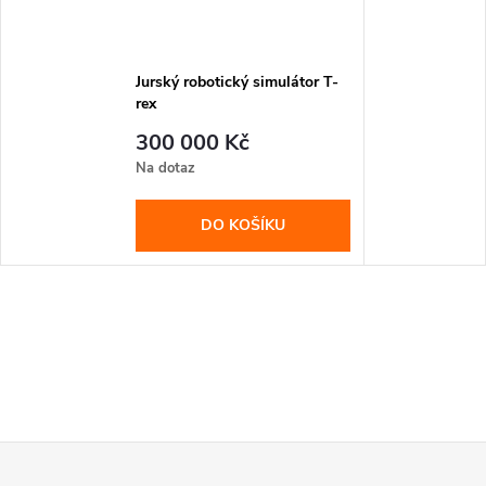
Jurský robotický simulátor T-
rex
300 000 Kč
Na dotaz
DO KOŠÍKU
Z