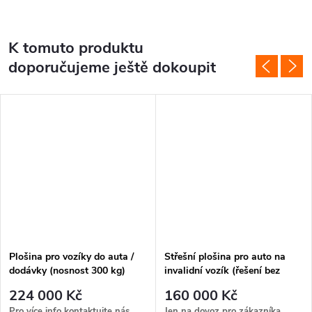
K tomuto produktu
doporučujeme ještě dokoupit
Plošina pro vozíky do auta /
Střešní plošina pro auto na
dodávky (nosnost 300 kg)
invalidní vozík (řešení bez
bariér)
224 000 Kč
160 000 Kč
Pro více info kontaktujte nás
Jen na dovoz pro zákazníka