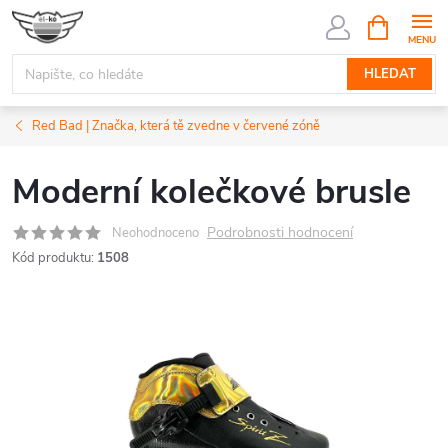
Přejít
NÁKUPNÍ
KOŠÍK
na
obsah
HLEDAT
Red Bad | Značka, která tě zvedne v červené zóně
Moderní kolečkové brusle
Podrobnosti hodnocení
Neohodnoceno
Kód produktu:
1508