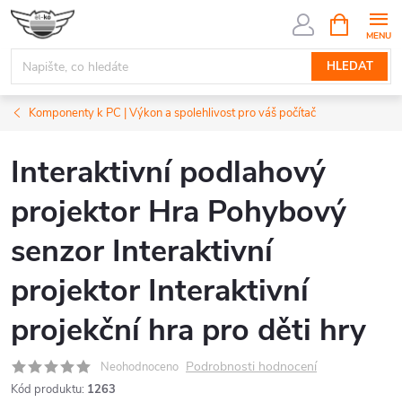
Přejít
NÁKUPNÍ
KOŠÍK
na
obsah
HLEDAT
Komponenty k PC | Výkon a spolehlivost pro váš počítač
Interaktivní podlahový
projektor Hra Pohybový
senzor Interaktivní
projektor Interaktivní
projekční hra pro děti hry
Podrobnosti hodnocení
Neohodnoceno
Kód produktu:
1263