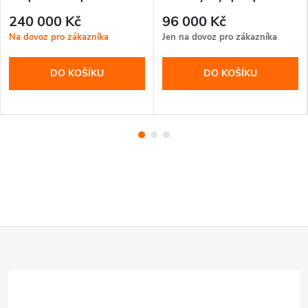
zpracování biomasy
větví a kmenů
240 000 Kč
96 000 Kč
Na dovoz pro zákazníka
Jen na dovoz pro zákazníka
DO KOŠÍKU
DO KOŠÍKU
Z
á